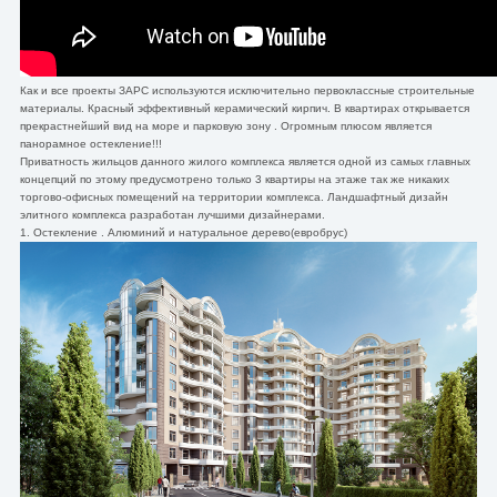
Как и все проекты ЗАРС используются исключительно первоклассные строительные
материалы. Красный эффективный керамический кирпич. В квартирах открывается
прекрастнейший вид на море и парковую зону . Огромным плюсом является
панорамное остекление!!!
Приватность жильцов данного жилого комплекса является одной из самых главных
концепций по этому предусмотрено только 3 квартиры на этаже так же никаких
торгово-офисных помещений на территории комплекса. Ландшафтный дизайн
элитного комплекса разработан лучшими дизайнерами.
1. Остекление . Алюминий и натуральное дерево(евробрус)