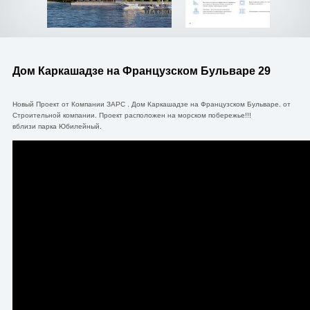
Дом Каркашадзе на Французском Бульваре 29
Новый Проект от Компании ЗАРС . Дом Каркашадзе на Французском Бульваре. от
Строительной компании. Проект расположен на морском побережье!!!
вблизи парка Юбилейный.