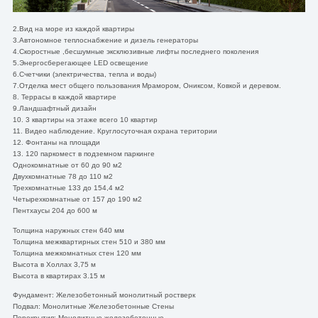
2.Вид на море из каждой квартиры
3.Автономное теплоснабжение и дизель генераторы
4.Скоростные ,бесшумные эксклюзивные лифты последнего поколения
5.Энергосберегающее LED освещение
6.Счетчики (электричества, тепла и воды)
7.Отделка мест общего пользования Мрамором, Ониксом, Ковкой и деревом.
8. Террасы в каждой квартире
9.Ландшафтный дизайн
10. 3 квартиры на этаже всего 10 квартир
11. Видео наблюдение. Круглосуточная охрана територии
12. Фонтаны на площади
13. 120 паркомест в подземном паркинге
Однокомнатные от 60 до 90 м2
Двухкомнатные 78 до 110 м2
Трехкомнатные 133 до 154,4 м2
Четырехкомнатные от 157 до 190 м2
Пентхаусы 204 до 600 м
Толщина наружных стен 640 мм
Толщина межквартирных стен 510 и 380 мм
Толщина межкомнатных стен 120 мм
Высота в Холлах 3,75 м
Высота в квартирах 3.15 м
Фундамент: Железобетонный монолитный ростверк
Подвал: Монолитные Железобетонные Стены
Перекрытия: Монолитные железобетонные