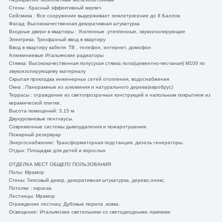
Стены : Красный эффективный кирпич
Сейсмика : Все сооружение выдерживает землетрясение до 8 Баллов
Фасад: Высококачественная декоративная штукатурка
Входные двери в квартиры : Усиленные ,утепленные, звукоизолирующие
Электрика: Трехфазный ввод в квартиру
Ввод в квартиру кабеля: ТВ , телефон, интернет, домофон
Алюминиевые Итальянские радиаторы
Стяжка: Высококачественная полусухая стяжка пола(цементно-песчаная) М100 по
звукоизолирующему материалу
Скрытая прокладка инженерных сетей отопления, водоснабжения
Окна : Панорамные из алюминия и натурального дерева(евробрус)
Террасы : ограждение из светопрозрачных конструкций и напольным покрытием из
керамической плитки.
Высота помещений: 3,15 м
Двухуровневые пентхаусы.
Современные системы дымоудаления и пожаротушения.
Пожарный резервуар
Энергоснабжение: Трансформаторная подстанция, дизель генераторы.
Отдых: Площадки для детей и взрослых
ОТДЕЛКА МЕСТ ОБЩЕГО ПОЛЬЗОВАНИЯ
Полы: Мрамор
Стены: Гипсовый декор, декоративная штукатурка, дерево,оникс.
Потолки : окраска
Лестницы: Мрамор
Ограждение лестниц: Дубовые перила ,ковка.
Освещение: Итальянские светильники со светодиодными лампами