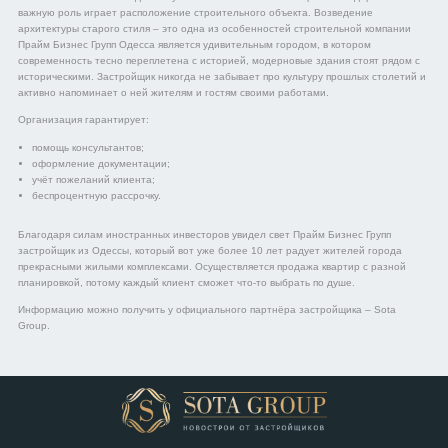
важную роль играет расположение строительного объекта. Возведение
архитектуры старого стиля – это одна из особенностей строительной компании
Прайм Бизнес Групп Одесса является удивительным городом, в котором
современность тесно переплетена с историей, модерновые здания стоят рядом с
историческими. Застройщик никогда не забывает про культуру прошлых столетий и
активно напоминает о ней жителям и гостям своими работами.
Организация гарантирует:
помощь консультантов;
оформление документации;
учёт пожеланий клиента;
беспроцентную рассрочку.
Благодаря силам иностранных инвесторов увидел свет Прайм Бизнес Групп
застройщик из Одессы, который вот уже более 10 лет радует жителей города
прекрасными жилыми комплексами. Осуществляется продажа квартир с разной
планировкой, потому каждый клиент сможет что-то выбрать по душе.
Информацию можно получить у официального партнёра застройщика – Sota
Group.