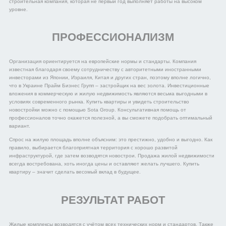
строительная компания, которая не первый год выполняет работы на высоком
уровне.
ПРОФЕССИОНАЛИЗМ
Организация ориентируется на европейские нормы и стандарты. Компания
известная благодаря своему сотрудничеству с авторитетными иностранными
инвесторами из Японии, Израиля, Китая и других стран, поэтому вполне логично,
что в Украине Прайм Бизнес Групп – застройщик на вес золота. Инвестиционные
вложения в коммерческую и жилую недвижимость являются весьма выгодными в
условиях современного рынка. Купить квартиры и увидеть строительство
новостройки можно с помощью Sota Group. Консультативная помощь от
профессионалов точно окажется полезной, а вы сможете подобрать оптимальный
вариант.
Спрос на жилую площадь вполне объясним: это престижно, удобно и выгодно. Как
правило, выбирается благоприятная территория с хорошо развитой
инфраструктурой, где затем возводятся новострои. Продажа жилой недвижимости
всегда востребована, хоть иногда цены и оставляют желать лучшего. Купить
квартиру – значит сделать весомый вклад в будущее.
РЕЗУЛЬТАТ РАБОТ
Жилые комплексы возводятся с учётом всех технических норм и стандартов. Также