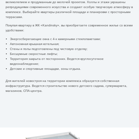
великолепием и продуманным до мелочей проектом. Холлы и этажи украшены
репродукциями современного искусства и создают особую творческую атмосферу в
комплексе. Выбирайте квартиры различной площади и планировки с просторными
террасами.
Покупая квартиру в ЖК «Kandinsky», вы приобретаете современное жилье со всеми
удобствами:
Энергосберегающие окна с 4-х камерными стеклопакетами;
Автономная крышная котельная;
Стены и полы подготовлены под чистовую отделку;
Бесшумные скоростные лифты;
Территория закрыта от посторонних. Ведется круглосуточное
видеонаблюдение;
Детские и спортивные площадки, зоны отдыха.
Для жителей новостроя на территории комплекса образуется собственная
инфраструктура. Ведется строительство нового детского садика, супермаркета,
магазинов, СПА-центра.