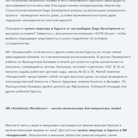
ЖК «Kandinsky Residence» назван в честь популярного одесского авангардиста,
прославившегося на весь мир благодаря своему неординарному творчеству.
Строительная компания Saga Development взялась за реализацию уникального
проекта – возведение жилого дома, условия проживания в котором дарят
ощущение нахождения на элитном курорте!
Планируете
купить квартиру в Одессе от застройщика Saga Development
на
выгодных условиях? Свяжитесь с консультантом компании «SOTA Group», чтобы
выбрать подходящие апартаменты и узнать подробнее об условиях
сотрудничества.
ЖК «Кандинский» отличается от других новостроев Одессы не только своим
авангардным обликом, но и великолепным расположением. В центре Приморского
района на Французском бульваре в пешей доступности к дому располагаются
магазины, супермаркеты, аптека, больница, почтовое отделение, АЗС. В 10-ти
минутах ходьбы работают детские сады, школы № 62 и 35. Жилой комплекс
«Кандинский» представляет собой четыре высотных дома, которые возведены в
непосредственной близости к Трассе Здоровья, пляжам Калетон и Дельфин. По
Французскому бульвару удобно доехать до ЖД вокзала, Соборной площади или
других районов Одессы.
ЖК «
Kandinsky Residence» – место жительства для творческих людей
Мечтаете жить у моря и ежедневно наслаждаться свежим морским бризом и
величественными видами из окна? Достаточно
купить квартиру в Одессе в ЖК
«Кандинский».
Внутреннее и внешнее убранство дома восхищают своим