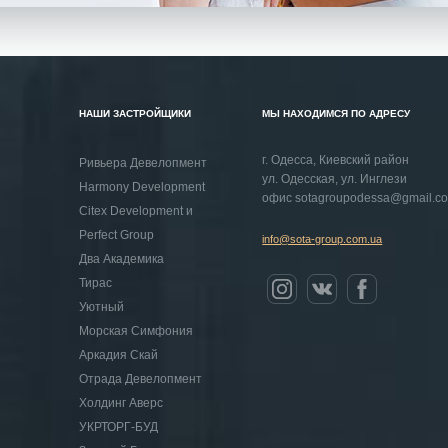
НАШИ ЗАСТРОЙЩИКИ
МЫ НАХОДИМСЯ ПО АДРЕСУ
г. Одесса, Киевский район
Ривьера Девелопмент
ул. Одесская, ул. Инглези
Harmony Development
офис
sotagroupodessa@gmail.c
Citex Development и
Perfect Group
info@sota-group.com.ua
Два Академика
Тирас
Уютный
Морская Симфония
Аркадия Скай
Отрада Девелопмент
Холдинг Аверс
УКРТОРГ-БУД