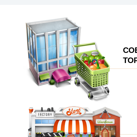
СО
ТО