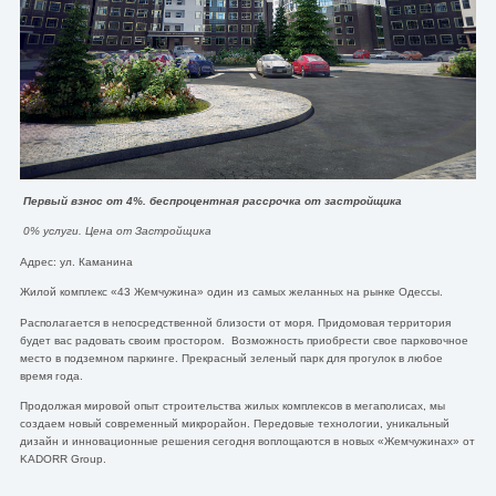
Первый взнос от 4%. беспроцентная рассрочка от застройщика
0% услуги. Цена от Застройщика
Адрес: ул. Каманина
Жилой комплекс «43 Жемчужина» один из самых желанных на рынке Одессы.
Располагается в непосредственной близости от моря. Придомовая территория
будет вас радовать своим простором. Возможность приобрести свое парковочное
место в подземном паркинге. Прекрасный зеленый парк для прогулок в любое
время года.
Продолжая мировой опыт строительства жилых комплексов в мегаполисах, мы
создаем новый современный микрорайон. Передовые технологии, уникальный
дизайн и инновационные решения сегодня воплощаются в новых «Жемчужинах» от
KADORR Group.