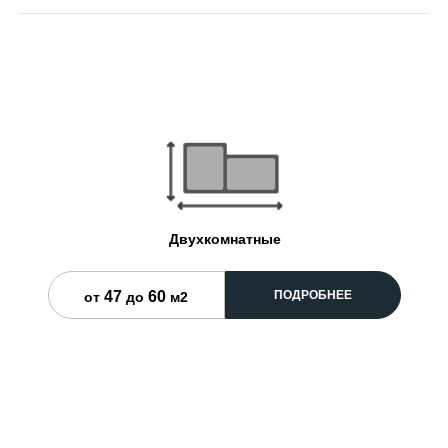
Двухкомнатные
47
60
ПОДРОБНЕЕ
от
до
м2