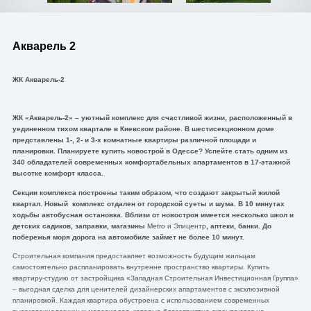
Акварель 2
ЖК Акварель-2
ЖК «Акварель-2» – уютный комплекс для счастливой жизни, расположенный в
уединенном тихом квартале в Киевском районе. В шестисекционном доме
представлены 1-, 2- и 3-х комнатные квартиры различной площади и
планировки. Планируете купить новострой в Одессе? Успейте стать одним из
340 обладателей современных комфортабельных апартаментов в 17-этажной
высотке комфорт класса.
Секции комплекса построены таким образом, что создают закрытый жилой
квартал. Новый комплекс отдален от городской суеты и шума. В 10 минутах
ходьбы автобусная остановка. Вблизи от новостроя имеется несколько школ и
детских садиков, заправки, магазины
Metro и Эпицентр
, аптеки, банки. До
побережья моря дорога на автомобиле займет не более 10 минут.
Строительная компания предоставляет возможность будущим жильцам
самостоятельно распланировать внутренне пространство квартиры. Купить
квартиру-студию от застройщика «Западная Строительная Инвестиционная Группа»
– выгодная сделка для ценителей дизайнерских апартаментов с эксклюзивной
планировкой. Каждая квартира обустроена с использованием современных