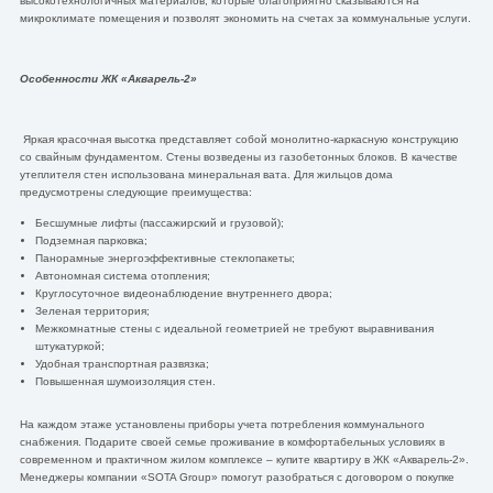
высокотехнологичных материалов, которые благоприятно сказываются на
микроклимате помещения и позволят экономить на счетах за коммунальные услуги.
Особенности ЖК «Акварель-2»
Яркая красочная высотка представляет собой монолитно-каркасную конструкцию
со свайным фундаментом. Стены возведены из газобетонных блоков. В качестве
утеплителя стен использована минеральная вата. Для жильцов дома
предусмотрены следующие преимущества:
Бесшумные лифты (пассажирский и грузовой);
Подземная парковка;
Панорамные энергоэффективные стеклопакеты;
Автономная система отопления;
Круглосуточное видеонаблюдение внутреннего двора;
Зеленая территория;
Межкомнатные стены с идеальной геометрией не требуют выравнивания
штукатуркой;
Удобная транспортная развязка;
Повышенная шумоизоляция стен.
На каждом этаже установлены приборы учета потребления коммунального
снабжения. Подарите своей семье проживание в комфортабельных условиях в
современном и практичном жилом комплексе – купите квартиру в ЖК «Акварель-2».
Менеджеры компании «SOTA Group» помогут разобраться с договором о покупке