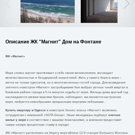
Описание ЖК "Магнит" Дом на Фонтане
ЖК «Магнит»
Море словно магнит притягивает к себе своим великолепием, восхищает
величественностью и безудержной энергетикой. Жить у самого берега моря –
мечта не только одесситов, но и многочисленных гостей города. Для возведения
элитного новостроя «Магнит» застройщиками был выбран уютных тихий квартал в
Киевском районе города в 5-ти минутах ходьбы от моря. Жильцы дома круглый год
наслаждаются свежим морским бризом, наблюдают, как меняется настроение
моря, любуются невообразимо прекрасными морскими пейзажами.
Купить квартиру в Одессе
в новострое бизнес класса «Магнит» возможно,
сотрудничая с компанией «SOTA Group». Наши менеджеры подберут
элитное
жилье у моря
в соответствии с вашими пожеланиями, а компания предоставит
самую низкую процентную ставку в городе!
ЖК «Магнит» расположен на берегу моря вблизи 12,9 станции Большого Фонтана