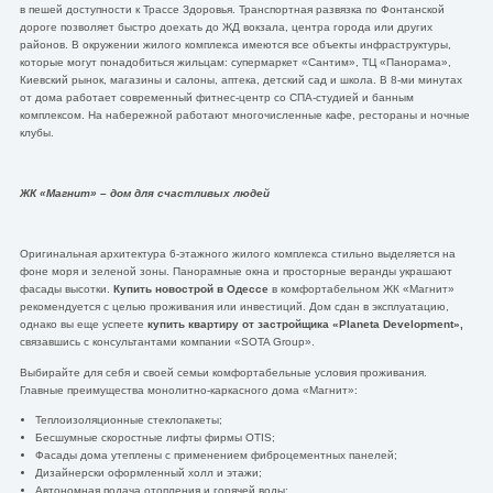
в пешей доступности к Трассе Здоровья. Транспортная развязка по Фонтанской
дороге позволяет быстро доехать до ЖД вокзала, центра города или других
районов. В окружении жилого комплекса имеются все объекты инфраструктуры,
которые могут понадобиться жильцам: супермаркет «Сантим», ТЦ «Панорама»,
Киевский рынок, магазины и салоны, аптека, детский сад и школа. В 8-ми минутах
от дома работает современный фитнес-центр со СПА-студией и банным
комплексом. На набережной работают многочисленные кафе, рестораны и ночные
клубы.
ЖК «Магнит» – дом для счастливых людей
Оригинальная архитектура 6-этажного жилого комплекса стильно выделяется на
фоне моря и зеленой зоны. Панорамные окна и просторные веранды украшают
фасады высотки.
Купить новострой в Одессе
в комфортабельном ЖК «Магнит»
рекомендуется с целью проживания или инвестиций. Дом сдан в эксплуатацию,
однако вы еще успеете
купить квартиру от застройщика «
Planeta
Development
»,
связавшись с консультантами компании «SOTA Group».
Выбирайте для себя и своей семьи комфортабельные условия проживания.
Главные преимущества монолитно-каркасного дома «Магнит»:
Теплоизоляционные стеклопакеты;
Бесшумные скоростные лифты фирмы OTIS;
Фасады дома утеплены с применением фиброцементных панелей;
Дизайнерски оформленный холл и этажи;
Автономная подача отопления и горячей воды;