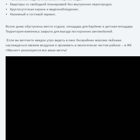
Квартиры со свободной планировкой без внутренних перегородок;
Круглосуточная охрана и видеонаблюдение;
Наземный и гостевой паркинг.
Возле дома обустроены места отдыха, площадка для барбекю и детская площадка.
Территория комплекса закрыта для въезда посторонних автомобилей.
Если вы мечтаете каждое утро видеть в окно бескрайние морские пейзажи,
наслаждаться свежим воздухом и проживать в экологически чистом районе – в ЖК
«Магнит» реализуются все ваши мечты!