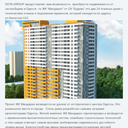
SOTA-GROUP предоставляет вам возможность приобрести недвижимость от
застройщика в Одессе, то ЖК “Мандарин” от СК “Будова” это два 24-этажных дома с
техническим этажом и подземным паркингом, который находится по адресу
ул.Канатная 122.
Проект ЖК Мандарин возводится не далеко от исторического центра Одессы, Это
уникальное место в городе. Стиль дома разработан самыми лучшими
архитекторами Одессы. Жилой комплекс ЖК Мандарин спроектирован и возводится
с применением высокотехнологичных систем, новейших строительных технологий
и тем самым отвечает самым высоким требованиям современного достойного
уровня жизни. Благоустройства двора предусматривается наличие детской