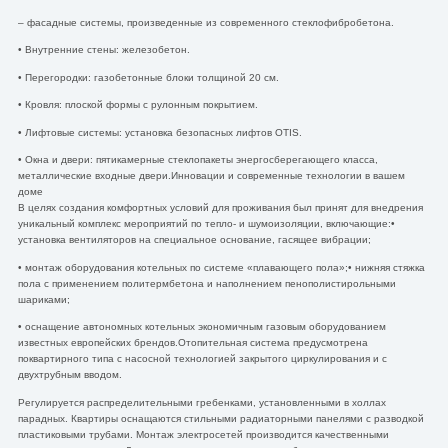
– фасадные системы, произведенные из современного стеклофибробетона.
• Внутренние стены: железобетон.
• Перегородки: газобетонные блоки толщиной 20 см.
• Кровля: плоской формы с рулонным покрытием.
• Лифтовые системы: установка безопасных лифтов OTIS.
• Окна и двери: пятикамерные стеклопакеты энергосберегающего класса,
металлические входные двери.Инновации и современные технологии в вашем
доме
В целях создания комфортных условий для проживания был принят для внедрения
уникальный комплекс мероприятий по тепло- и шумоизоляции, включающие:•
установка вентиляторов на специальное основание, гасящее вибрации;
• монтаж оборудования котельных по системе «плавающего пола»;• нижняя стяжка
пола с применением политермбетона и наполнением пенополистирольными
шариками;
• оснащение автономных котельных экономичным газовым оборудованием
известных европейских брендов.Отопительная система предусмотрена
поквартирного типа с насосной технологией закрытого циркулирования и с
двухтрубным вводом.
Регулируется распределительными гребенками, установленными в холлах
парадных. Квартиры оснащаются стильными радиаторными панелями с разводкой
пластиковыми трубами. Монтаж электросетей производится качественными