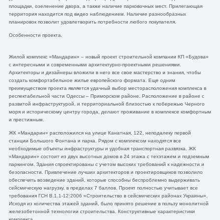
площадки, озеленение двора, а также наличие парковочных мест. Прилегающая
территория находится под видео наблюдением. Наличие разнообразных
планировок позволит удовлетворить потребности любого покупателя.
Особенности проекта.
Жилой комплекс «Мандарин» – новый проект строительной компании КП «Будова»
с интересными и современными архитектурно-проектными решениями.
Архитекторы и дизайнеры вложили в него все свое мастерство и знания, чтобы
создать комфортабельное жилье европейского формата. Еще одним
преимуществом проекта является удачный выбор месторасположения комплекса в
респектабельной части Одессы – Приморском районе. Расположение в районе с
развитой инфраструктурой, и территориальной близостью к побережью Черного
моря и историческому центру города, делают проживание в комплексе комфортным
и престижным.
ЖК «Мандарин» расположился на улице Канатная, 122, неподалеку первой
станции Большого Фонтана и парка. Рядом с комплексом находятся все
необходимые объекты инфраструктуры и удобная транспортная развязка. ЖК
«Мандарин» состоит из двух высотных домов в 24 этажа с техэтажем и подземным
паркингом. Здания спроектированы с учетом высоких требований к надежности и
безопасности. Привлечение лучших архитекторов и проектировщиков позволило
обеспечить возведение зданий, которые способны беспроблемно выдерживать
сейсмическую нагрузку, в пределах 7 баллов. Проект полностью учитывает все
требования ГСН В.1.1-12:2006 «Строительство в сейсмических районах Украины».
Исходя из количества этажей зданий, было принято решение в пользу монолитной
железобетонной технологии строительства. Конструктивные характеристики
комплекса