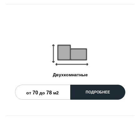
Двухкомнатные
70
78
ПОДРОБНЕЕ
от
до
м2