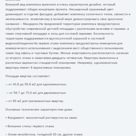
Внешний вид комплекса выполнен в очень характерном дизайне, который
поддерживает общую концепцию проекта. Насыщенный оранжевый цвет
доминирует в отделке фасадов, добавляет комплексу солнечного тепла, свежести и
эксклюзивности, позволяя ему в полной мере демонстрировать свое красочное
название – Мандарин.На придомовой территории комплекса предусмотрено
обустройство современной детской площадки с различными качелями и горками, а
также спортивной площадки и зоны для гостевой парковки. Безопасность
территории поддерживается круглосуточной охранной и системой
видеонаблюдения.На первом этаже комплекса предусмотрены помещения для
коммерческого использования с выделением мест общественного пользования,
также под офисы и торговые бутики. Жилые апартаменты располагаются, начиная
со второго этажа и заканчивая двадцать четвертым. Квартиры выполнены в
различных вариантах стандартной планировки. Например, однокомнатные
квартиры имеют 8 вариативных планировок.
Площади квартир составляют:
─ от 40,8 до 56,8 м2 для однокомнатных,
─ от 59,7 до 75,6 м2 для двухкомнатных
─ от 85 м2 для трехкомнатных квартир.
Основные технические характеристики дома:
• Фундамент: монолитный ростверсток на сваях.
• Внешние стены: первого этажа
– блоки пенобетона, толщиной 30 см, другие этажи