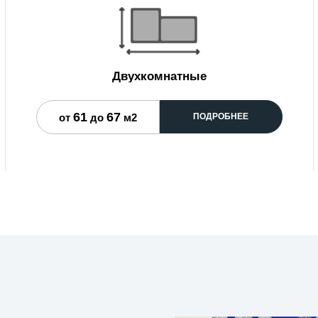
Двухкомнатные
61
67
от
до
м2
ПОДРОБНЕЕ