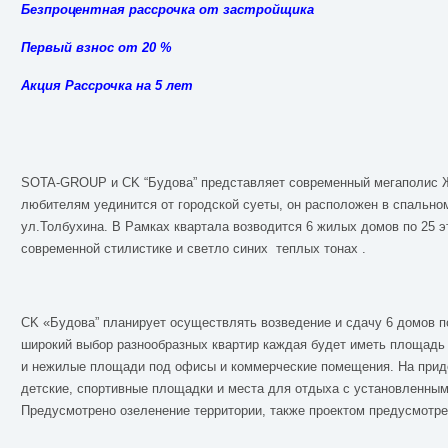
Безпроцентная рассрочка от застройщика
Первый взнос от 20 %
Акция Рассрочка на 5 лет
SOTA-GROUP и CK “Будова” представляет современный мегаполис Ж
любителям уединится от городской суеты, он расположен в спально
ул.Толбухина. В Рамках квартала возводится 6 жилых домов по 25 
современной стилистике и светло синих теплых тонах .
СK «Будова” планирует осуществлять возведение и сдачу 6 домов п
широкий выбор разнообразных квартир каждая будет иметь площадь о
и нежилые площади под офисы и коммерческие помещения. На прид
детские, спортивные площадки и места для отдыха с установленны
Предусмотрено озеленение территории, также проектом предусмотре