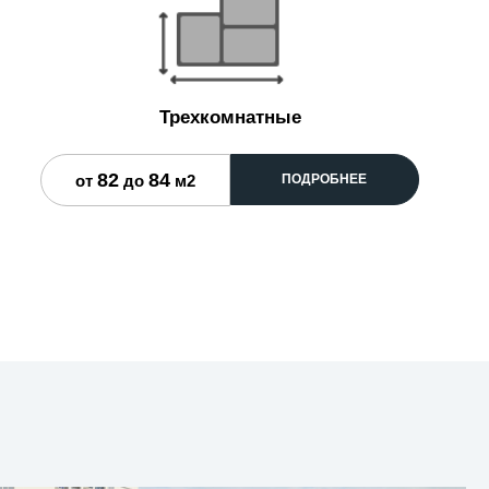
Трехкомнатные
82
84
от
до
м2
ПОДРОБНЕЕ