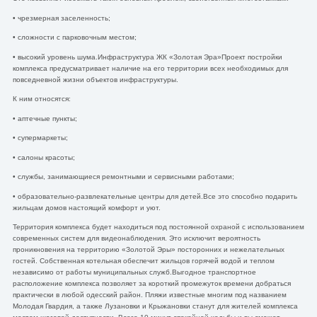
• чрезмерная заселенность;
• сложности с парковочным местом;
• высокий уровень шума.Инфраструктура ЖК «Золотая Эра»Проект постройки
комплекса предусматривает наличие на его территории всех необходимых для
повседневной жизни объектов инфраструктуры.
К ним относятся:
• аптечные пункты;
• супермаркеты;
• салоны красоты;
• службы, занимающиеся ремонтными и сервисными работами;
• образовательно-развлекательные центры для детей.Все это способно подарить
жильцам домов настоящий комфорт и уют.
Территория комплекса будет находиться под постоянной охраной с использованием
современных систем для видеонаблюдения. Это исключит вероятность
проникновения на территорию «Золотой Эры» посторонних и нежелательных
гостей. Собственная котельная обеспечит жильцов горячей водой и теплом
независимо от работы муниципальных служб.Выгодное транспортное
расположение комплекса позволяет за короткий промежуток времени добраться
практически в любой одесский район. Пляжи известные многим под названием
Молодая Гвардия, а также Лузановки и Крыжановки станут для жителей комплекса