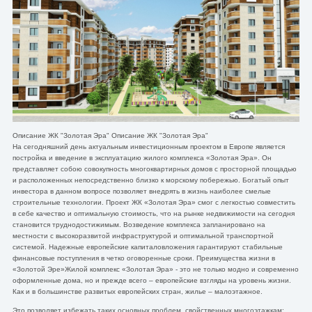
Описание ЖК "Золотая Эра" Описание ЖК "Золотая Эра"
На сегодняшний день актуальным инвестиционным проектом в Европе является
постройка и введение в эксплуатацию жилого комплекса «Золотая Эра». Он
представляет собою совокупность многоквартирных домов с просторной площадью
и расположенных непосредственно близко к морскому побережью. Богатый опыт
инвестора в данном вопросе позволяет внедрять в жизнь наиболее смелые
строительные технологии. Проект ЖК «Золотая Эра» смог с легкостью совместить
в себе качество и оптимальную стоимость, что на рынке недвижимости на сегодня
становится труднодостижимым. Возведение комплекса запланировано на
местности с высокоразвитой инфраструктурой и оптимальной транспортной
системой. Надежные европейские капиталовложения гарантируют стабильные
финансовые поступления в четко оговоренные сроки. Преимущества жизни в
«Золотой Эре»Жилой комплекс «Золотая Эра» - это не только модно и современно
оформленные дома, но и прежде всего – европейские взгляды на уровень жизни.
Как и в большинстве развитых европейских стран, жилье – малоэтажное.
Это позволяет избежать таких основных проблем, свойственных многоэтажкам: