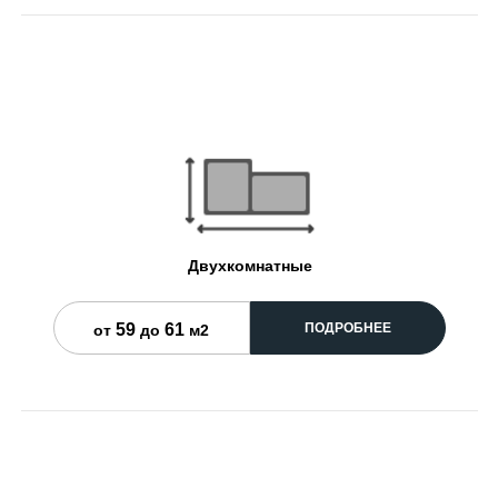
Двухкомнатные
59
61
ПОДРОБНЕЕ
от
до
м2